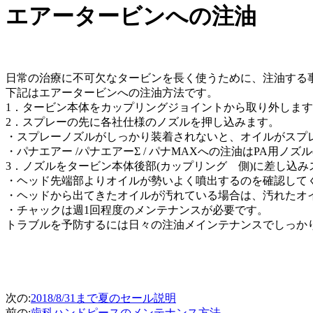
エアータービンへの注油
日常の治療に不可欠なタービンを長く使うために、注油する
下記はエアータービンへの注油方法です。
1．タービン本体をカップリングジョイントから取り外しま
2．スプレーの先に各社仕様のノズルを押し込みます。
・スプレーノズルがしっかり装着されないと、オイルがスプ
・パナエアー /パナエアーΣ / パナMAXへの注油はPA用
3．ノズルをタービン本体後部(カップリング゙側)に差し込
・ヘッド先端部よりオイルが勢いよく噴出するのを確認して
・ヘッドから出てきたオイルが汚れている場合は、汚れたオ
・チャックは週1回程度のメンテナンスが必要です。
トラブルを予防するには日々の注油メインテナンスでしっか
次の:
2018/8/31まで夏のセール説明
前の:
歯科ハンドピースのメンテナンス方法