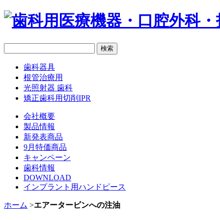
歯科器具
根管治療用
光照射器 歯科
矯正歯科用切削IPR
会社概要
製品情報
新発表商品
9月特価商品
キャンペーン
歯科情報
DOWNLOAD
インプラント用ハンドピース
ホーム
>
エアータービンへの注油