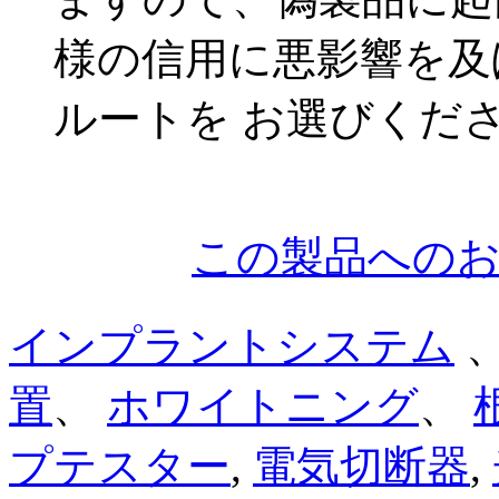
様の信用に悪影響を及
ルートを お選びくだ
この製品への
インプラントシステム
置
、
ホワイトニング
、
プテスター
,
電気切断器
,