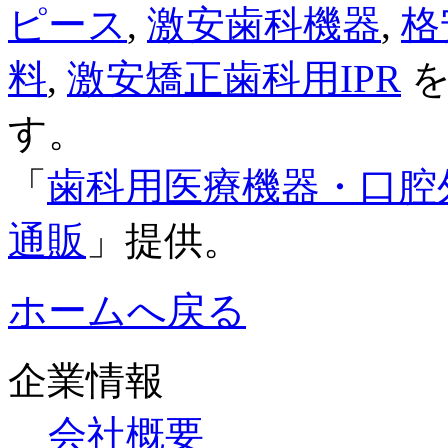
ピース
,
激安歯科機器
,
格
料
,
激安矯正歯科用IPR
を
す。
「
歯科用医療機器・口腔
通販
」提供。
ホームへ戻る
企業情報
会社概要