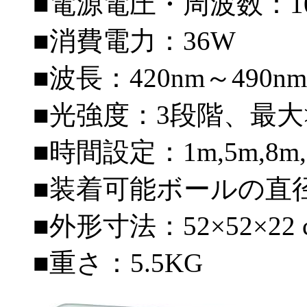
■電源電圧・周波数：100～
■消費電力：36W
■波長：420nm～490nm
■光強度：3段階、最大>6
■時間設定：1m,5m,8m,1
■装着可能ボールの直径：
■外形寸法：52×52×22 
■重さ：5.5KG