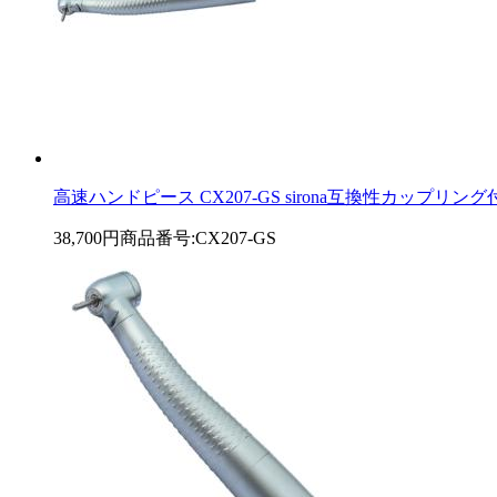
高速ハンドピース CX207-GS sirona互換性カップリング付き L
38,700円
商品番号:CX207-GS