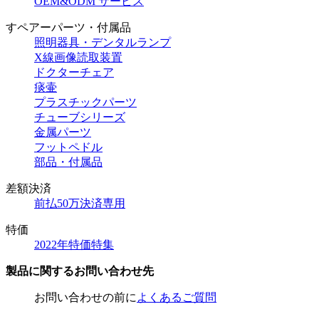
OEM&ODM サービス
すペアーパーツ・付属品
照明器具・デンタルランプ
X線画像読取装置
ドクターチェア
痰壷
プラスチックパーツ
チューブシリーズ
金属パーツ
フットペドル
部品・付属品
差額決済
前払50万決済専用
特価
2022年特価特集
製品に関するお問い合わせ先
お問い合わせの前に
よくあるご質問