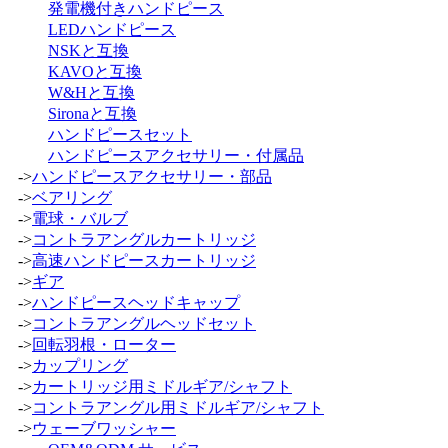
発電機付きハンドピース
LEDハンドピース
NSKと互換
KAVOと互換
W&Hと互換
Sironaと互換
ハンドピースセット
ハンドピースアクセサリー・付属品
->
ハンドピースアクセサリー・部品
->
ベアリング
->
電球・バルブ
->
コントラアングルカートリッジ
->
高速ハンドピースカートリッジ
->
ギア
->
ハンドピースヘッドキャップ
->
コントラアングルヘッドセット
->
回転羽根・ローター
->
カップリング
->
カートリッジ用ミドルギア/シャフト
->
コントラアングル用ミドルギア/シャフト
->
ウェーブワッシャー