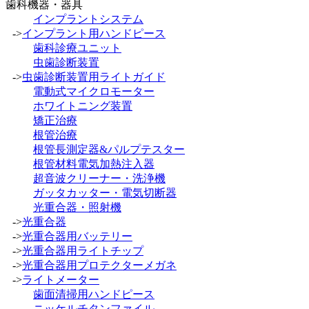
歯科機器・器具
インプラントシステム
->
インプラント用ハンドピース
歯科診療ユニット
虫歯診断装置
->
虫歯診断装置用ライトガイド
電動式マイクロモーター
ホワイトニング装置
矯正治療
根管治療
根管長測定器&パルプテスター
根管材料電気加熱注入器
超音波クリーナー・洗浄機
ガッタカッター・電気切断器
光重合器・照射機
->
光重合器
->
光重合器用バッテリー
->
光重合器用ライトチップ
->
光重合器用プロテクターメガネ
->
ライトメーター
歯面清掃用ハンドピース
ニッケルチタンファイル