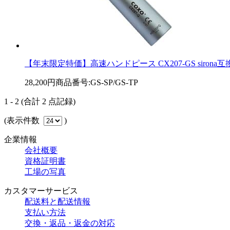
【年末限定特価】高速ハンドピース CX207-GS sirona互換
28,200円
商品番号:GS-SP/GS-TP
1 - 2 (合計 2 点記録)
(表示件数
)
企業情報
会社概要
資格証明書
工場の写真
カスタマーサービス
配送料と配送情報
支払い方法
交換・返品・返金の対応