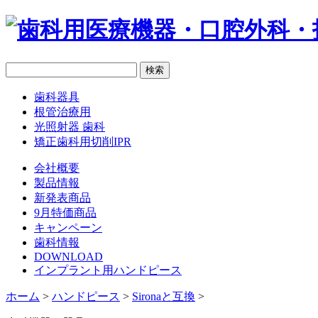
歯科器具
根管治療用
光照射器 歯科
矯正歯科用切削IPR
会社概要
製品情報
新発表商品
9月特価商品
キャンペーン
歯科情報
DOWNLOAD
インプラント用ハンドピース
ホーム
>
ハンドピース
>
Sironaと互換
>