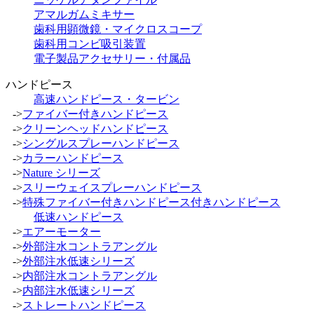
アマルガムミキサー
歯科用顕微鏡・マイクロスコープ
歯科用コンビ吸引装置
電子製品アクセサリー・付属品
ハンドピース
高速ハンドピース・タービン
->
ファイバー付きハンドピース
->
クリーンヘッドハンドピース
->
シングルスプレーハンドピース
->
カラーハンドピース
->
Nature シリーズ
->
スリーウェイスプレーハンドピース
->
特殊ファイバー付きハンドピース付きハンドピース
低速ハンドピース
->
エアーモーター
->
外部注水コントラアングル
->
外部注水低速シリーズ
->
内部注水コントラアングル
->
内部注水低速シリーズ
->
ストレートハンドピース