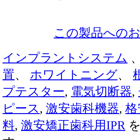
この製品への
インプラントシステム
置
、
ホワイトニング
、
プテスター
,
電気切断器
,
ピース
,
激安歯科機器
,
格
料
,
激安矯正歯科用IPR
を