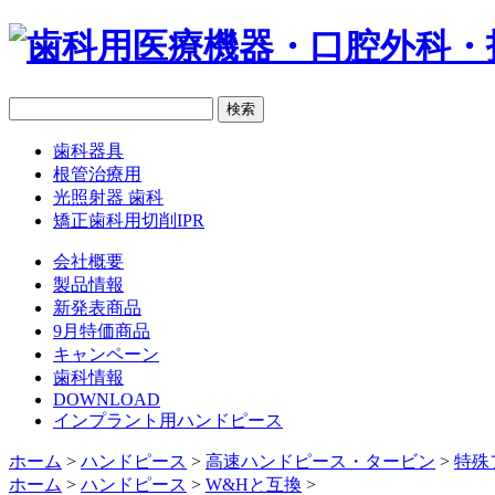
歯科器具
根管治療用
光照射器 歯科
矯正歯科用切削IPR
会社概要
製品情報
新発表商品
9月特価商品
キャンペーン
歯科情報
DOWNLOAD
インプラント用ハンドピース
ホーム
>
ハンドピース
>
高速ハンドピース・タービン
>
特殊
ホーム
>
ハンドピース
>
W&Hと互換
>