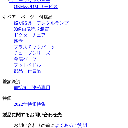
->
ウェーブワッシャー
OEM&ODM サービス
すペアーパーツ・付属品
照明器具・デンタルランプ
X線画像読取装置
ドクターチェア
痰壷
プラスチックパーツ
チューブシリーズ
金属パーツ
フットペドル
部品・付属品
差額決済
前払50万決済専用
特価
2022年特価特集
製品に関するお問い合わせ先
お問い合わせの前に
よくあるご質問