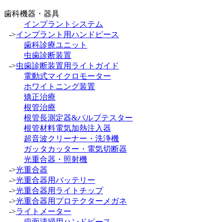
歯科機器・器具
インプラントシステム
->
インプラント用ハンドピース
歯科診療ユニット
虫歯診断装置
->
虫歯診断装置用ライトガイド
電動式マイクロモーター
ホワイトニング装置
矯正治療
根管治療
根管長測定器&パルプテスター
根管材料電気加熱注入器
超音波クリーナー・洗浄機
ガッタカッター・電気切断器
光重合器・照射機
->
光重合器
->
光重合器用バッテリー
->
光重合器用ライトチップ
->
光重合器用プロテクターメガネ
->
ライトメーター
歯面清掃用ハンドピース