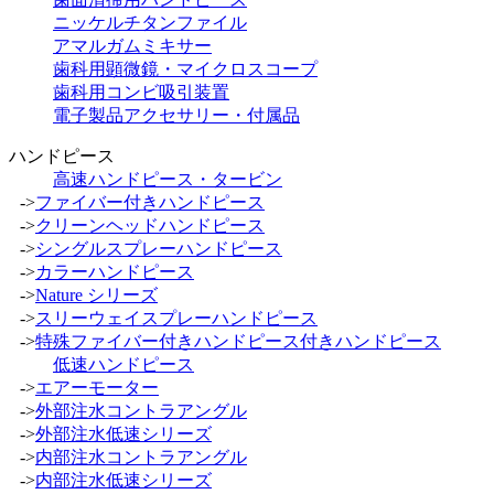
ニッケルチタンファイル
アマルガムミキサー
歯科用顕微鏡・マイクロスコープ
歯科用コンビ吸引装置
電子製品アクセサリー・付属品
ハンドピース
高速ハンドピース・タービン
->
ファイバー付きハンドピース
->
クリーンヘッドハンドピース
->
シングルスプレーハンドピース
->
カラーハンドピース
->
Nature シリーズ
->
スリーウェイスプレーハンドピース
->
特殊ファイバー付きハンドピース付きハンドピース
低速ハンドピース
->
エアーモーター
->
外部注水コントラアングル
->
外部注水低速シリーズ
->
内部注水コントラアングル
->
内部注水低速シリーズ