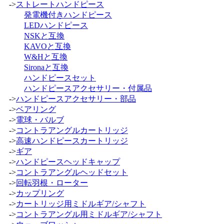
->
ストレートハンドピース
発電機付きハンドピース
LEDハンドピース
NSKと互換
KAVOと互換
W&Hと互換
Sironaと互換
ハンドピースセット
ハンドピースアクセサリー・付属品
->
ハンドピースアクセサリー・部品
->
ベアリング
->
電球・バルブ
->
コントラアングルカートリッジ
->
高速ハンドピースカートリッジ
->
ギア
->
ハンドピースヘッドキャップ
->
コントラアングルヘッドセット
->
回転羽根・ローター
->
カップリング
->
カートリッジ用ミドルギア/シャフト
->
コントラアングル用ミドルギア/シャフト