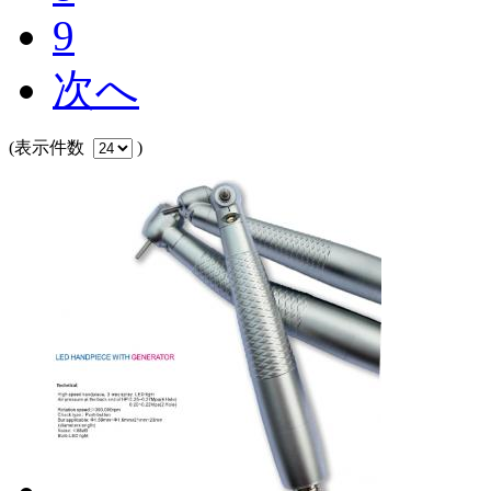
9
次へ
(表示件数
)