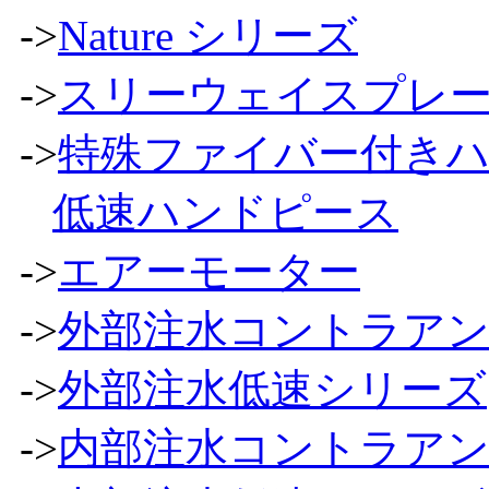
->
Nature シリーズ
->
スリーウェイスプレ
->
特殊ファイバー付き
低速ハンドピース
->
エアーモーター
->
外部注水コントラア
->
外部注水低速シリーズ
->
内部注水コントラア