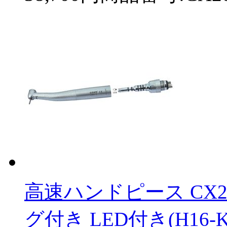
高速ハンドピース CX2
グ付き LED付き(H16-KS