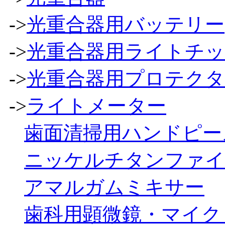
->
光重合器用バッテリー
->
光重合器用ライトチ
->
光重合器用プロテク
->
ライトメーター
歯面清掃用ハンドピー
ニッケルチタンファイ
アマルガムミキサー
歯科用顕微鏡・マイク