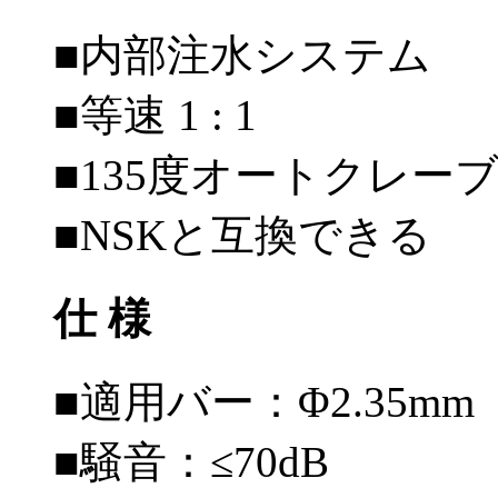
■内部注水システム
■等速 1 : 1
■135度オートクレー
■NSKと互換できる
仕 様
■適用バー：Φ2.35mm（I
■騒音：≤70dB