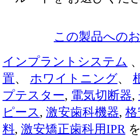
この製品への
インプラントシステム
置
、
ホワイトニング
、
プテスター
,
電気切断器
,
ピース
,
激安歯科機器
,
格
料
,
激安矯正歯科用IPR
を